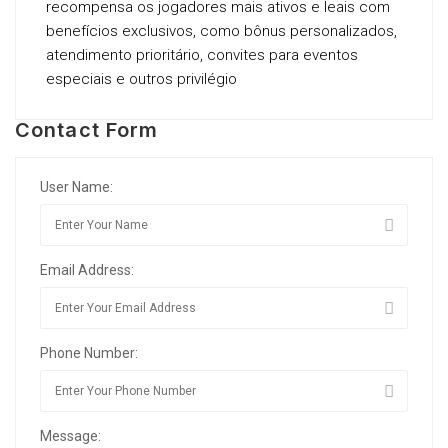
recompensa os jogadores mais ativos e leais com
benefícios exclusivos, como bônus personalizados,
atendimento prioritário, convites para eventos
especiais e outros privilégio
Contact Form
User Name:
Email Address:
Phone Number:
Message: