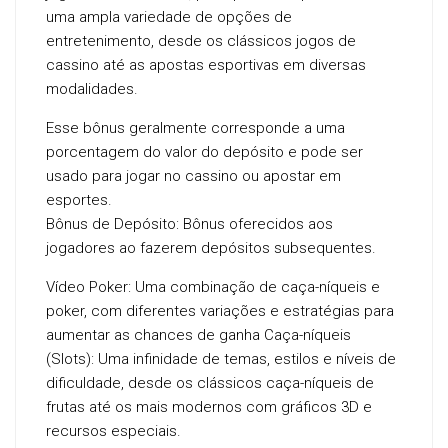
uma ampla variedade de opções de
entretenimento, desde os clássicos jogos de
cassino até as apostas esportivas em diversas
modalidades.
Esse bônus geralmente corresponde a uma
porcentagem do valor do depósito e pode ser
usado para jogar no cassino ou apostar em
esportes.
Bônus de Depósito: Bônus oferecidos aos
jogadores ao fazerem depósitos subsequentes.
Vídeo Poker: Uma combinação de caça-níqueis e
poker, com diferentes variações e estratégias para
aumentar as chances de ganha Caça-níqueis
(Slots): Uma infinidade de temas, estilos e níveis de
dificuldade, desde os clássicos caça-níqueis de
frutas até os mais modernos com gráficos 3D e
recursos especiais.