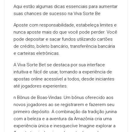
Aqui estão algumas dicas essenciais para aumentar
suas chances de sucesso na Viva Sorte Be
Aposte com responsabilidade, estabeleça limites e
nunca aposte mais do que você pode perder. Você
pode depositar e sacar fundos utilizando cartões
de crédito, boleto bancário, transferência bancária
e carteiras eletrônicas.
A Viva Sorte Bet se destaca por sua interface
intuitiva e fácil de usar, tornando a experiência de
apostas online acessível a todos, desde iniciantes
até jogadores experientes.
n Bônus de Boas-Vindas: Um bônus oferecido aos
novos jogadores ao se registrarem e fazerem seu
primeiro depósito. A combinação da tradição junina
com a beleza e a aventura da Amazônia cria uma
experiência única e inesquecíve Imagine explorar a