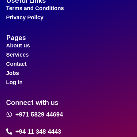
Useful Links
Terms and Conditions
Privacy Policy
Pages
About us
Services
Contact
Jobs
Log in
Connect with us
+971 5829 44694
+94 11 348 4443