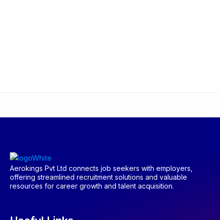
Aerokings Pvt Ltd connects job seekers with employers,
offering streamlined recruitment solutions and valuable
resources for career growth and talent acquisition.