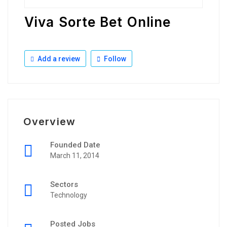
Viva Sorte Bet Online
Add a review
Follow
Overview
Founded Date
March 11, 2014
Sectors
Technology
Posted Jobs