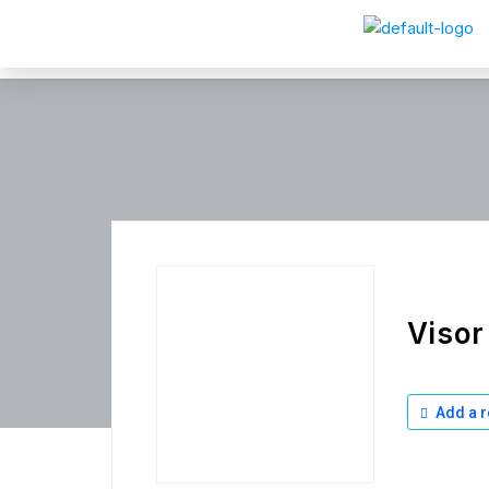
Visor
Add a r