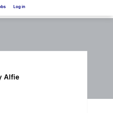
obs
Log in
 Alfie