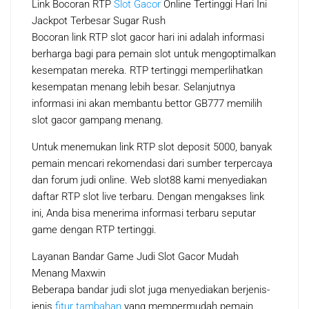
Link Bocoran RTP
Slot Gacor
Online Tertinggi Hari Ini
Jackpot Terbesar Sugar Rush
Bocoran link RTP slot gacor hari ini adalah informasi
berharga bagi para pemain slot untuk mengoptimalkan
kesempatan mereka. RTP tertinggi memperlihatkan
kesempatan menang lebih besar. Selanjutnya
informasi ini akan membantu bettor GB777 memilih
slot gacor gampang menang.
Untuk menemukan link RTP slot deposit 5000, banyak
pemain mencari rekomendasi dari sumber terpercaya
dan forum judi online. Web slot88 kami menyediakan
daftar RTP slot live terbaru. Dengan mengakses link
ini, Anda bisa menerima informasi terbaru seputar
game dengan RTP tertinggi.
Layanan Bandar Game Judi Slot Gacor Mudah
Menang Maxwin
Beberapa bandar judi slot juga menyediakan berjenis-
jenis
fitur tambahan
yang mempermudah pemain.