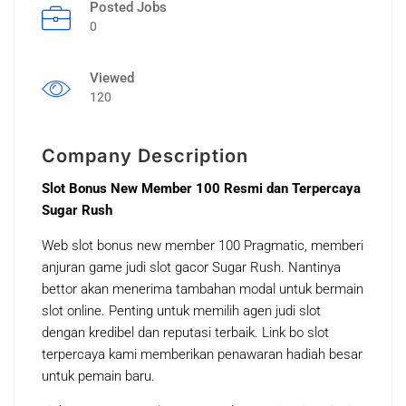
Posted Jobs
0
Viewed
120
Company Description
Slot Bonus New Member 100 Resmi dan Terpercaya
Sugar Rush
Web slot bonus new member 100 Pragmatic, memberi
anjuran game judi slot gacor Sugar Rush. Nantinya
bettor akan menerima tambahan modal untuk bermain
slot online. Penting untuk memilih agen judi slot
dengan kredibel dan reputasi terbaik. Link bo slot
terpercaya kami memberikan penawaran hadiah besar
untuk pemain baru.