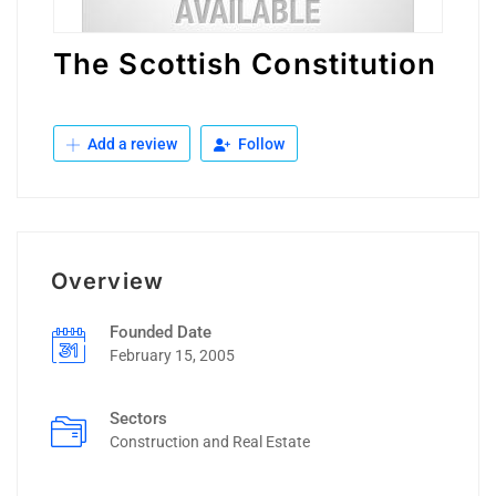
The Scottish Constitution
Add a review
Follow
Overview
Founded Date
February 15, 2005
Sectors
Construction and Real Estate