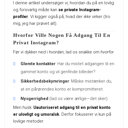
I denne artikel undersøger vi, hvordan du på en lovlig
og forsvarlig måde kan
se private Instagram-
profiler
. Vi kigger også på, hvad der
ikke
virker (tro
mig, jeg har prøvet alt).
Hvorfor Ville Nogen Få Adgang Til En
Privat Instagram?
Før vi dykker ned i
hvordan
, lad os snakke om
hvorfor
.
Glemte kontakter
: Har du mistet adgangen til en
gammel konto og vil genfinde billeder?
Sikkerhedsbekymringer
: Måske mistænker du,
at en pårørendes konto er kompromitteret.
Nysgerrighed
(lad os være ærlige—det sker).
Men husk:
Uautoriseret adgang til en privat konto
er ulovligt og umoralsk
. Derfor fokuserer vi kun på
lovlige metoder.