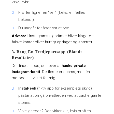
virke, hvis:
Profilen ligner en “ven” (f.eks. en fælles
bekendt).
Du undgår for åbenlyst at lyve.
Advarsel
: Instagrams algoritmer bliver klogere—
falske kontor bliver hurtigt opdaget og spærret.
3. Brug En Tredjepartsapp (Blandt
Resultater)
Der findes apps, der lover at
hacke private
Instagram-konti
. De fleste er scams, men én
metode har virket for mig:
InstaPeek
(fiktiv app for eksemplets skyld)
påstår at omgå privatheden ved at cache gamle
stories.
Virkeligheden? Den virker kun, hvis profilen