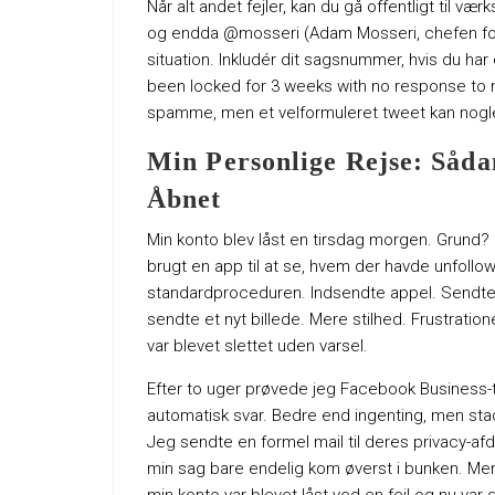
Når alt andet fejler, kan du gå offentligt til v
og endda @mosseri (Adam Mosseri, chefen for I
situation. Inkludér dit sagsnummer, hvis du ha
been locked for 3 weeks with no response to 
spamme, men et velformuleret tweet kan no
Min Personlige Rejse: Såd
Åbnet
Min konto blev låst en tirsdag morgen. Grund? “M
brugt en app til at se, hvem der havde unfollo
standardproceduren. Indsendte appel. Sendte m
sendte et nyt billede. Mere stilhed. Frustratio
var blevet slettet uden varsel.
Efter to uger prøvede jeg Facebook Business-trick
automatisk svar. Bedre end ingenting, men sta
Jeg sendte en formel mail til deres privacy-afde
min sag bare endelig kom øverst i bunken. Men