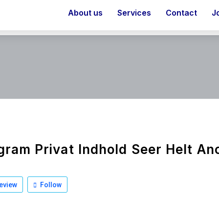
About us
Services
Contact
J
gram Privat Indhold Seer Helt A
eview
Follow