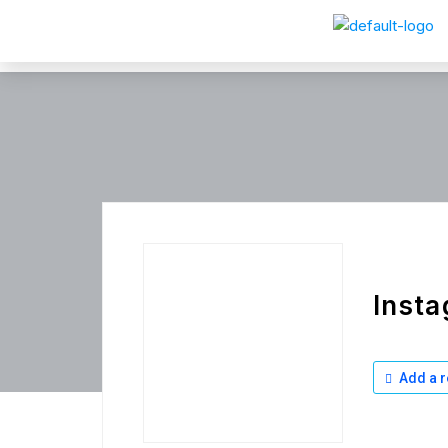
Insta
Add a r