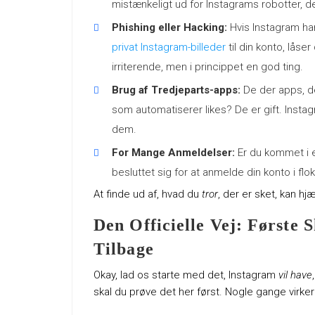
mistænkeligt ud for Instagrams robotter, de
Phishing eller Hacking:
Hvis Instagram h
privat Instagram-billeder
til din konto, låse
irriterende, men i princippet en god ting.
Brug af Tredjeparts-apps:
De der apps, der
som automatiserer likes? De er gift. Insta
dem.
For Mange Anmeldelser:
Er du kommet i 
besluttet sig for at anmelde din konto i fl
At finde ud af, hvad du
tror
, der er sket, kan h
Den Officielle Vej: Første S
Tilbage
Okay, lad os starte med det, Instagram
vil have
skal du prøve det her først. Nogle gange virker 