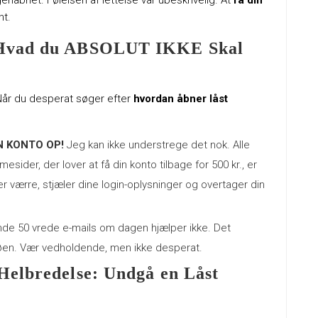
genåbnet. Følelsen af lettelse var ubeskrivelig. At
få din
nt.
: Hvad du ABSOLUT IKKE Skal
. Når du desperat søger efter
hvordan åbner låst
N KONTO OP!
Jeg kan ikke understrege det nok. Alle
esider, der lover at få din konto tilbage for 500 kr., er
er værre, stjæler dine login-oplysninger og overtager din
de 50 vrede e-mails om dagen hjælper ikke. Det
køen. Vær vedholdende, men ikke desperat.
Helbredelse: Undgå en Låst