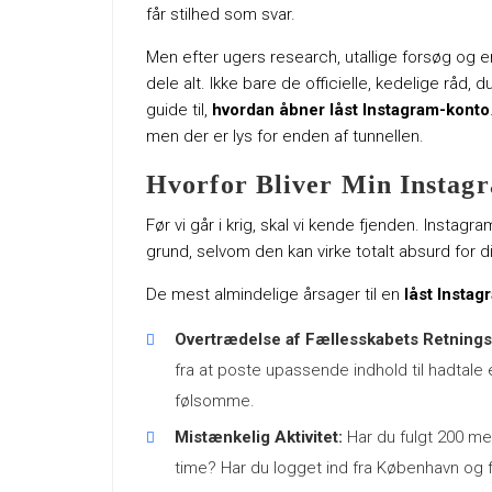
får stilhed som svar.
Men efter ugers research, utallige forsøg og e
dele alt. Ikke bare de officielle, kedelige råd, 
guide til,
hvordan åbner låst Instagram-konto
men der er lys for enden af tunnellen.
Hvorfor Bliver Min Instag
Før vi går i krig, skal vi kende fjenden. Instagra
grund, selvom den kan virke totalt absurd for di
De mest almindelige årsager til en
låst Insta
Overtrædelse af Fællesskabets Retningsl
fra at poste upassende indhold til hadtale e
følsomme.
Mistænkelig Aktivitet:
Har du fulgt 200 men
time? Har du logget ind fra København og 