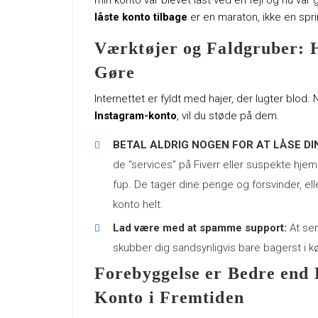
min konto var blevet låst ved en fejl og nu var 
låste konto tilbage
er en maraton, ikke en spri
Værktøjer og Faldgruber
Gøre
Internettet er fyldt med hajer, der lugter blod
Instagram-konto
, vil du støde på dem.
BETAL ALDRIG NOGEN FOR AT LÅSE DI
de “services” på Fiverr eller suspekte hjemm
fup. De tager dine penge og forsvinder, ell
konto helt.
Lad være med at spamme support:
At sen
skubber dig sandsynligvis bare bagerst i 
Forebyggelse er Bedre end 
Konto i Fremtiden