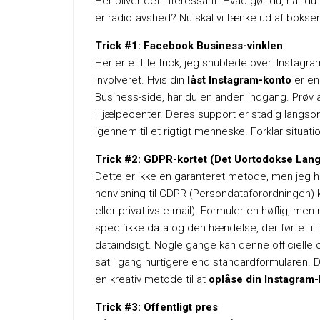
Her bliver det interessant. Hvad gør du, når du h
er radiotavshed? Nu skal vi tænke ud af bokse
Trick #1: Facebook Business-vinklen
Her er et lille trick, jeg snublede over. Instagr
involveret. Hvis din
låst Instagram-konto
er en
Business-side, har du en anden indgang. Prøv 
Hjælpecenter. Deres support er stadig langsom
igennem til et rigtigt menneske. Forklar situati
Trick #2: GDPR-kortet (Det Uortodokse Lan
Dette er ikke en garanteret metode, men jeg har
henvisning til GDPR (Persondataforordningen) 
eller privatlivs-e-mail). Formuler en høflig, m
specifikke data og den hændelse, der førte til lå
dataindsigt. Nogle gange kan denne officielle o
sat i gang hurtigere end standardformularen. De
en kreativ metode til at
oplåse din Instagram
Trick #3: Offentligt pres