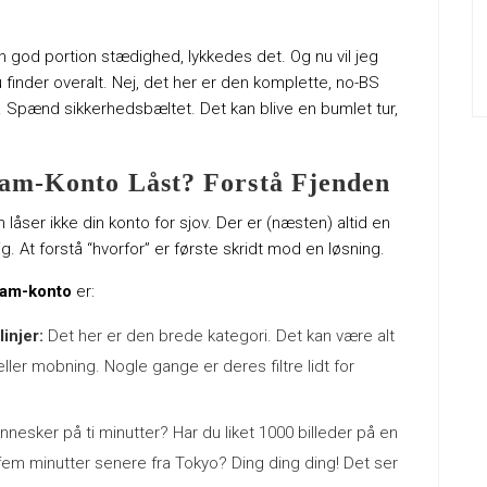
n god portion stædighed, lykkedes det. Og nu vil jeg
du finder overalt. Nej, det her er den komplette, no-BS
. Spænd sikkerhedsbæltet. Det kan blive en bumlet tur,
ram-Konto Låst? Forstå Fjenden
m låser ikke din konto for sjov. Der er (næsten) altid en
g. At forstå “hvorfor” er første skridt mod en løsning.
gram-konto
er:
injer:
Det her er den brede kategori. Det kan være alt
ller mobning. Nogle gange er deres filtre lidt for
nesker på ti minutter? Har du liket 1000 billeder på en
fem minutter senere fra Tokyo? Ding ding ding! Det ser