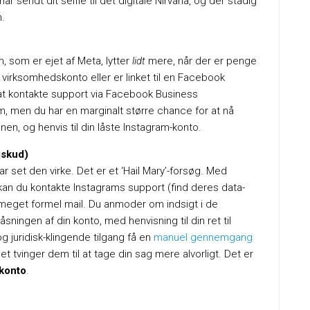
ar sendt dit selfie til det digitale Nirvana, og der stadig
n.
am, som er ejet af Meta, lytter
lidt
mere, når der er penge
 virksomhedskonto eller er linket til en Facebook
at kontakte support via Facebook Business
, men du har en marginalt større chance for at nå
onen, og henvis til din låste Instagram-konto.
gskud)
 set den virke. Det er et ‘Hail Mary’-forsøg. Med
kan du kontakte Instagrams support (find deres data-
en meget formel mail. Du anmoder om indsigt i de
sningen af din konto, med henvisning til din ret til
g juridisk-klingende tilgang få en
manuel gennemgang
t tvinger dem til at tage din sag mere alvorligt. Det er
-konto
.