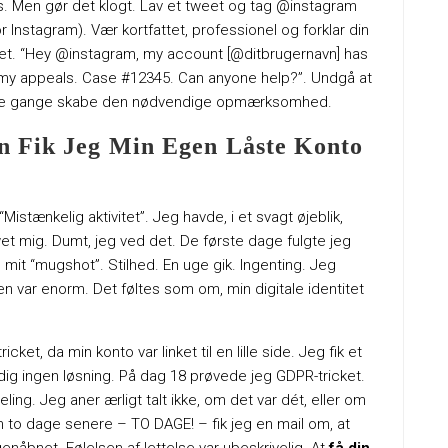
ærks. Men gør det klogt. Lav et tweet og tag @instagram
nstagram). Vær kortfattet, professionel og forklar din
r et. “Hey @instagram, my account [@ditbrugernavn] has
my appeals. Case #12345. Can anyone help?”. Undgå at
gle gange skabe den nødvendige opmærksomhed.
an Fik Jeg Min Egen Låste Konto
istænkelig aktivitet”. Jeg havde, i et svagt øjeblik,
wet mig. Dumt, jeg ved det. De første dage fulgte jeg
it “mugshot”. Stilhed. En uge gik. Ingenting. Jeg
nen var enorm. Det føltes som om, min digitale identitet
et, da min konto var linket til en lille side. Jeg fik et
dig ingen løsning. På dag 18 prøvede jeg GDPR-tricket.
ling. Jeg aner ærligt talt ikke, om det var dét, eller om
 to dage senere – TO DAGE! – fik jeg en mail om, at