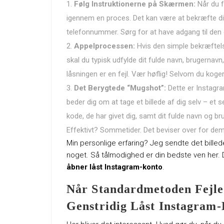
Følg Instruktionerne på Skærmen:
Når du f
igennem en proces. Det kan være at bekræfte din i
telefonnummer. Sørg for at have adgang til den e
Appelprocessen:
Hvis den simple bekræftelse 
skal du typisk udfylde dit fulde navn, brugernav
låsningen er en fejl. Vær høflig! Selvom du koger 
Det Berygtede “Mugshot”:
Dette er Instagra
beder dig om at tage et billede af dig selv – et 
kode, de har givet dig, samt dit fulde navn og b
Effektivt? Sommetider. Det beviser over for dem
Min personlige erfaring? Jeg sendte det billed
noget. Så tålmodighed er din bedste ven her.
åbner låst Instagram-konto
.
Når Standardmetoden Fejler
Genstridig Låst Instagram