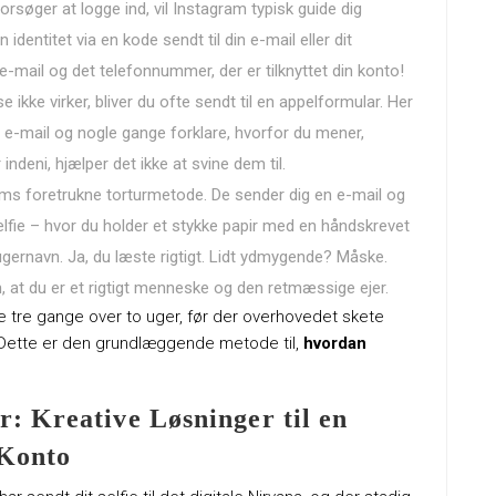
orsøger at logge ind, vil Instagram typisk guide dig
dentitet via en kode sendt til din e-mail eller dit
-mail og det telefonnummer, der er tilknyttet din konto!
ikke virker, bliver du ofte sendt til en appelformular. Her
n, e-mail og nogle gange forklare, hvorfor du mener,
indeni, hjælper det ikke at svine dem til.
ms foretrukne torturmetode. De sender dig en e-mail og
selfie – hvor du holder et stykke papir med en håndskrevet
rugernavn. Ja, du læste rigtigt. Lidt ydmygende? Måske.
, at du er et rigtigt menneske og den retmæssige ejer.
e tre gange over to uger, før der overhovedet skete
 Dette er den grundlæggende metode til,
hvordan
: Kreative Løsninger til en
-Konto