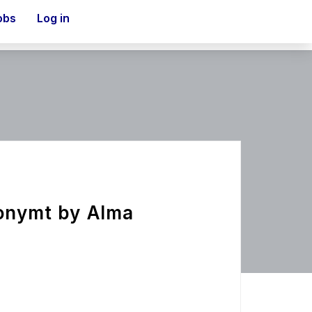
obs
Log in
nonymt by Alma