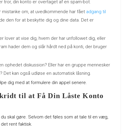
r tror, din konto er overtaget af en spam-bot.
ar mistanke om, at uvedkommende har fået
adgang til
r de den for at beskytte dig og dine data. Det er
 lover at vise dig, hvem der har unfollowet dig, eller
gram hader dem og slår hårdt ned på konti, der bruger
en ophedet diskussion? Eller har en gruppe mennesker
ok? Det kan også udløse en automatisk låsning.
jælpe dig med at formulere din appel senere.
kridt til at Få Din Låste Konto
, du skal gøre. Selvom det føles som at tale til en væg,
det rent faktisk.