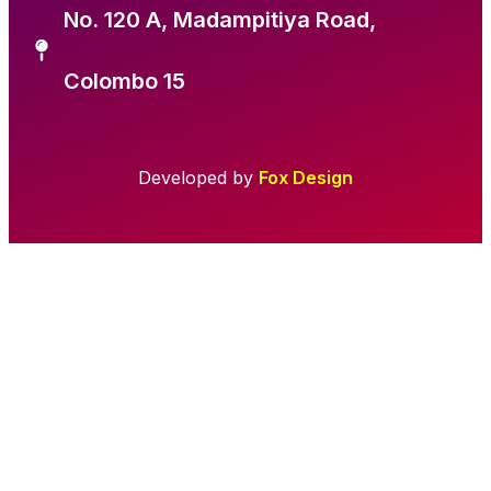
No. 120 A, Madampitiya Road,
Colombo 15
Developed by
Fox Design