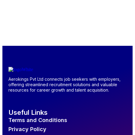
Aerokings Pvt Ltd connects job seekers with employers,
offering streamlined recruitment solutions and valuable
resources for career growth and talent acquisition.
Useful Links
Terms and Conditions
Privacy Policy