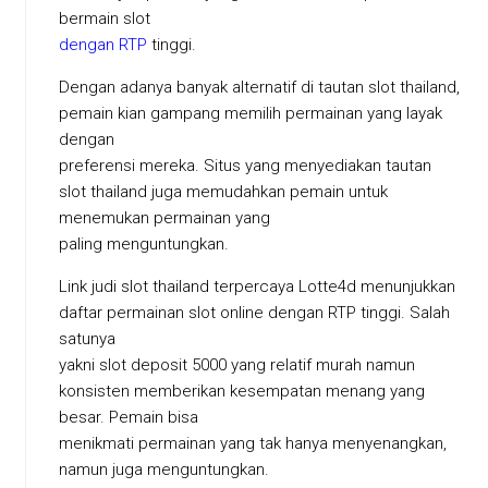
bermain slot
dengan RTP
tinggi.
Dengan adanya banyak alternatif di tautan slot thailand,
pemain kian gampang memilih permainan yang layak
dengan
preferensi mereka. Situs yang menyediakan tautan
slot thailand juga memudahkan pemain untuk
menemukan permainan yang
paling menguntungkan.
Link judi slot thailand terpercaya Lotte4d menunjukkan
daftar permainan slot online dengan RTP tinggi. Salah
satunya
yakni slot deposit 5000 yang relatif murah namun
konsisten memberikan kesempatan menang yang
besar. Pemain bisa
menikmati permainan yang tak hanya menyenangkan,
namun juga menguntungkan.