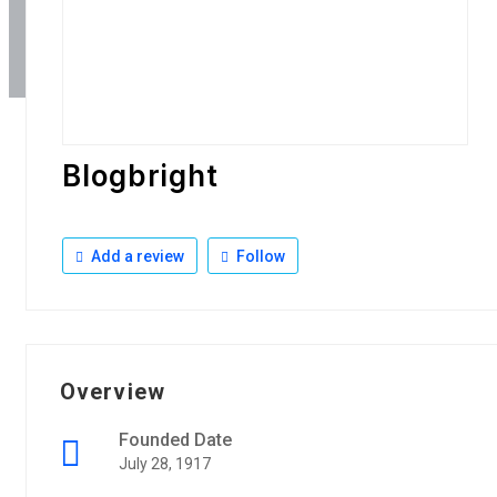
Blogbright
Add a review
Follow
Overview
Founded Date
July 28, 1917