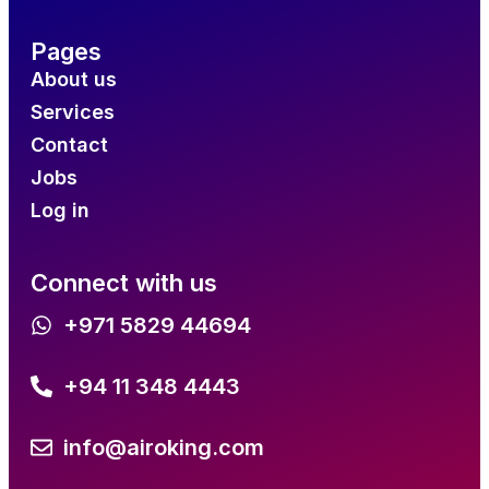
Pages
About us
Services
Contact
Jobs
Log in
Connect with us
+971 5829 44694
+94 11 348 4443
info@airoking.com